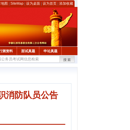
客地图
|
SiteMap
|
设为桌面
|
设为首页
|
添加收藏
行测资料
面试真题
申论真题
搜索
专职消防队员公告