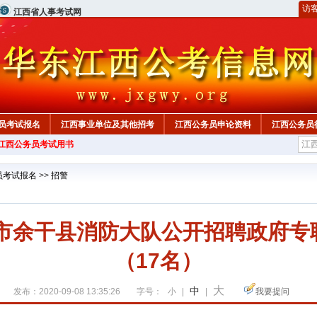
访
江西省人事考试网
员考试报名
江西事业单位及其他招考
江西公务员申论资料
江西公务员
年江西公务员考试用书
员考试报名
>>
招警
饶市余干县消防大队公开招聘政府
（17名）
大
中
发布：2020-09-08 13:35:26
字号：
小
|
|
我要提问