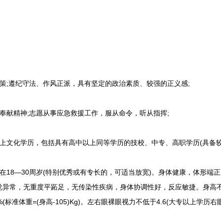
;遵纪守法、作风正派，具有坚定的政治素质、较强的正义感;
献精神;志愿从事应急救援工作，服从命令，听从指挥;
文化学历，包括具有高中以上同等学历的技校、中专、高职学历(具备较高
18—30周岁(特别优秀或有专长的，可适当放宽)。身体健康，体形端
异常，无重度平跖足，无传染性疾病，身体协调性好，反应敏捷。身高不低
(标准体重=(身高-105)Kg)。左右眼裸眼视力不低于4.6(大专以上学历