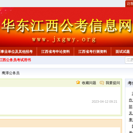
访
西事业单位及其他招考
江西省考申论资料
江西省考行测资料
面试试题
年江西公务员考试用书
>
鹰潭公务员
收藏问题
我要提问
考
作
2023-04-12 09:21
部
关
事
单