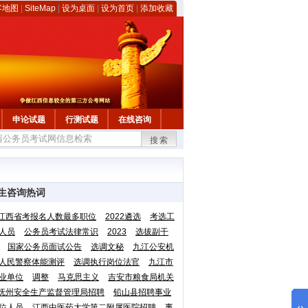
客地图
|
SiteMap
|
设为桌面
|
设为首页
|
添加收藏
申论试题
行测试题
在线咨询
搜索
生咨询热词
江西省考报名人数最多职位
2022遴选
考选工
人员
公务员考试法律常识
2023
选拔副干
国家公务员面试公告
选调文秘
九江公安机
人民警察体能测评
选调执行岗位法官
九江市
业单位
调整
马克思主义
吉安市粮食局机关
抚州安全生产监督管理局招聘
铅山县招聘事业
位人员
江西中医药大学第二附属医院招聘
事