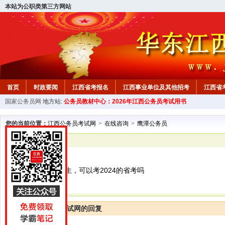
本站为公职类第三方网站
首页
时政要闻
江西省考报名
江西事业单位及其他招考
江西省
国家公务员网
地方站:
公务员教材中心：2026年江西公务员考试用书
教材中心
您的当前位置：
江西公务员考试网
>
在线咨询
>
鹰潭公务员
已解决
鹰潭公务员
我是2024年毕业生，可以考2024的省考吗
江西公务员考试网的回复