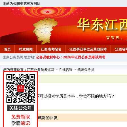
本站为公职类第三方网站
首页
时政要闻
江西省考报名
江西事业单位及其他招考
江西省
国家公务员网
地方站:
公务员教材中心：2026年江西公务员考试用书
教材中心
您的当前位置：
江西公务员考试网
>
在线咨询
>
赣州公务员
已解决
赣州公务员
有自考本科，可不可以报考学历是本科，学位不限的地方吗？
江西公务员考试网的回复